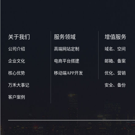
关于我们
服务领域
增值服务
公司介绍
高端网站定制
域名、空间
企业文化
电商平台搭建
邮箱、备案
核心优势
移动端APP开发
优化、营销
万禾大事记
安全、备份
客户案例