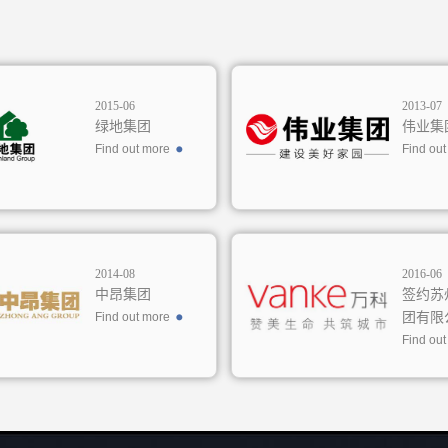
2015-06
2013-07
绿地集团
伟业集
Find out more
Find ou
2014-08
2016-06
中昂集团
签约苏
Find out more
团有限
Find ou