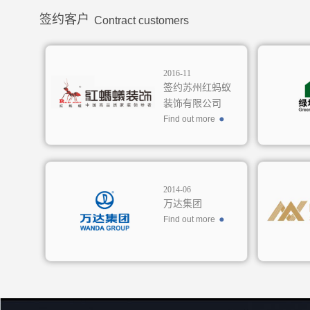
签约客户
Contract customers
2016-11
签约苏州红蚂蚁
装饰有限公司
Find out more
2014-06
万达集团
Find out more