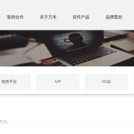
案例合作
关于万禾
软件产品
品牌策划
电商平台
APP
H5站
行为。