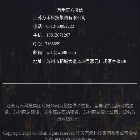
万禾官方微信
江苏万禾科技集团有限公司
电话：0512-60892222
手机：13812671267
Q Q：3165599
邮箱：web@wh88.com
地址：
苏州市相城大道1539号嘉元广场写字楼19F
江苏万禾科技集团有限公司为您提供个性化，差异化的品牌网站建
设、苏州网站建设、苏州高端网站建设、苏州网站设计公司，知名苏
州网络公司！
Copyright 2024 wh88 all rights reserved 江苏万禾科技集团有限公司版权
所有
苏ICP备12005454号-6