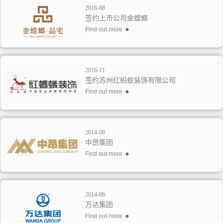
2016-08
签约上市公司金螳螂
Find out more
2016-11
签约苏州红蚂蚁装饰有限公司
Find out more
2014-08
中昂集团
Find out more
2014-06
万达集团
Find out more