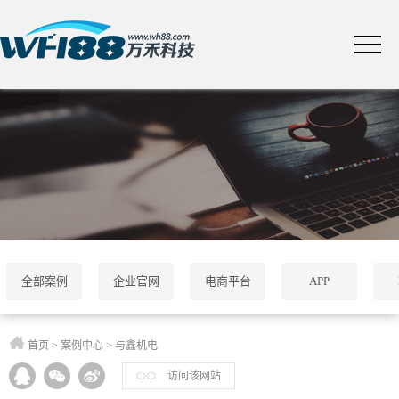
全部案例
企业官网
电商平台
APP
首页
>
案例中心
>
与鑫机电
访问该网站