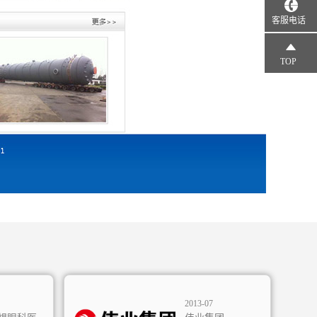
客服电话
TOP
2013-07