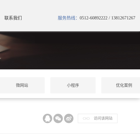
联系我们
服务热线：
0512-60892222 / 13812671267
微网站
小程序
优化案例
访问该网站