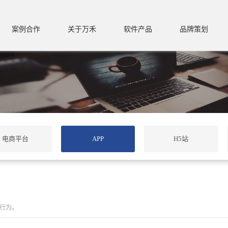
案例合作
关于万禾
软件产品
品牌策划
电商平台
APP
H5站
行为。