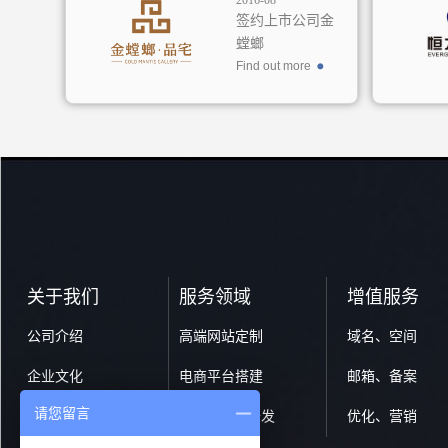
签约上市公司金
螳螂
Find out more
关于我们
服务领域
增值服务
公司介绍
高端网站定制
域名、空间
企业文化
电商平台搭建
邮箱、备案
请您留言
核心优势
移动端APP开发
优化、营销