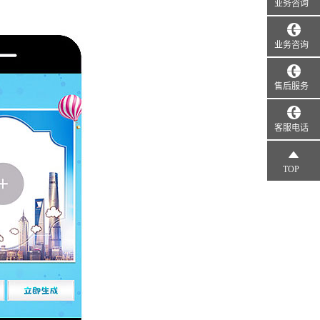
业务咨询
业务咨询
售后服务
客服电话
TOP