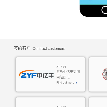
签约客户
Contract customers
2015-04
签约中亿丰集团
网站建设
Find out more
2016-08