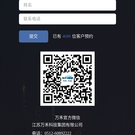
提交
已有
4686
位客户预约
万禾官方微信
江苏万禾科技集团有限公司
电话：0512-60892222