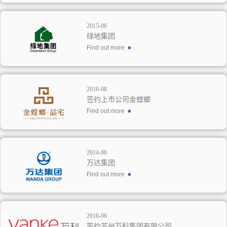
2015-06
绿地集团
Find out more
2016-08
签约上市公司金螳螂
Find out more
2014-06
万达集团
Find out more
2016-06
签约苏州万科集团有限公司