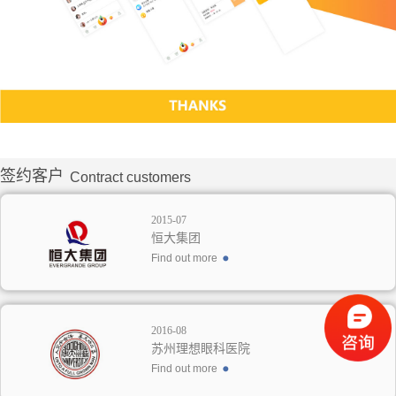
签约客户
Contract customers
2015-07
恒大集团
Find out more
2016-08
苏州理想眼科医院
Find out more