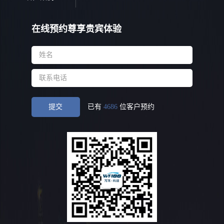
在线预约尊享贵宾体验
提交
已有
4686
位客户预约