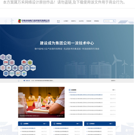
本方案属万禾网络设计原创作品！请勿盗链,及下载使用该文件用于商业行为。