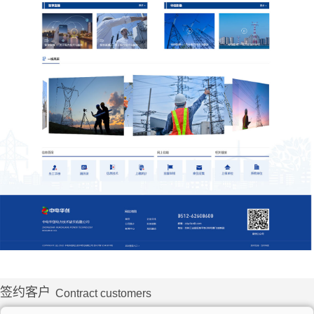
签约客户
Contract customers