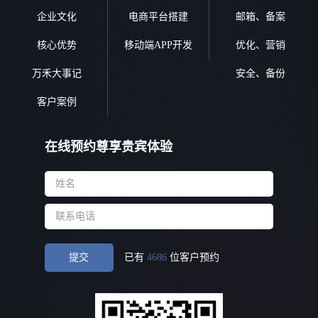
企业文化
电商平台搭建
邮箱、备案
核心优势
移动端APP开发
优化、营销
万禾大事记
安全、备份
客户案例
在线预约尊享贵宾体验
提交
已有
4686
位客户预约