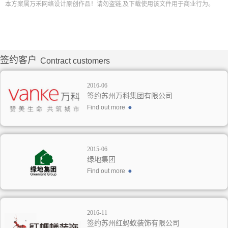
本方案属万禾网络设计原创作品！请勿盗链,及下载使用该文件用于商业行为。
签约客户
Contract customers
2016-06
签约苏州万科集团有限公司
Find out more
2015-06
绿地集团
Find out more
2016-11
签约苏州红蚂蚁装饰有限公司