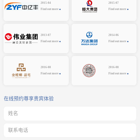
2015-04
2015-07
Find out more
Find out more
2013-07
2014-06
Find out more
Find out more
2016-08
2016-08
Find out more
Find out more
在线预约尊享贵宾体验