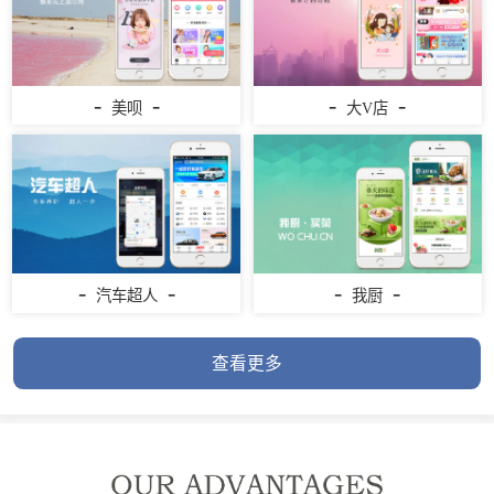
-
-
-
-
美呗
大V店
-
-
-
-
汽车超人
我厨
查看更多