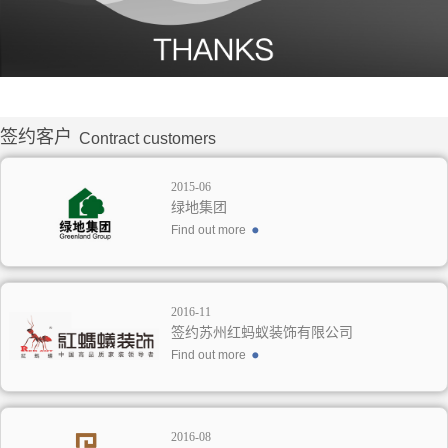
签约客户
Contract customers
2015-06
绿地集团
Find out more
2016-11
签约苏州红蚂蚁装饰有限公司
Find out more
2016-08