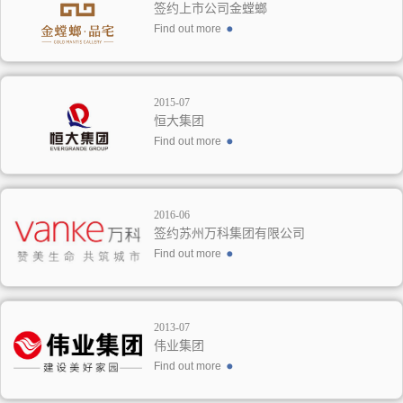
签约上市公司金螳螂
Find out more
2015-07
恒大集团
Find out more
2016-06
签约苏州万科集团有限公司
Find out more
2013-07
伟业集团
Find out more