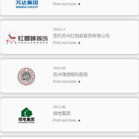
Find out more
2016-11
签约苏州红蚂蚁装饰有限公司
Find out more
2016-08
苏州理想眼科医院
Find out more
2015-06
绿地集团
Find out more