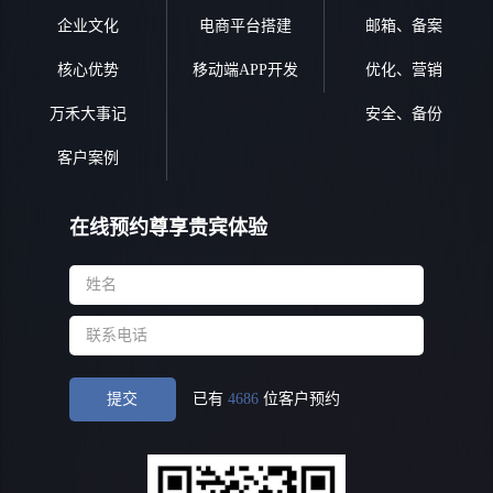
企业文化
电商平台搭建
邮箱、备案
核心优势
移动端APP开发
优化、营销
万禾大事记
安全、备份
客户案例
在线预约尊享贵宾体验
提交
已有
4686
位客户预约