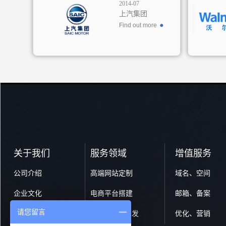
2014-07
上汽集团
Find out more
关于我们
服务领域
增值服务
公司介绍
高端网站定制
域名、空间
企业文化
电商平台搭建
邮箱、备案
请您留言
核心优势
移动端APP开发
优化、营销