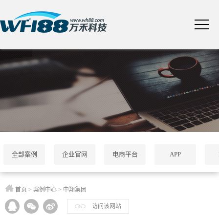
全部案例
企业官网
电商平台
APP
首页
>
案例中心
>
中翔集团
访问该网站