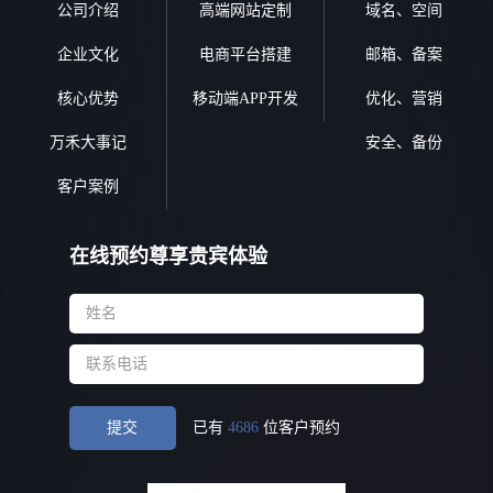
公司介绍
高端网站定制
域名、空间
企业文化
电商平台搭建
邮箱、备案
核心优势
移动端APP开发
优化、营销
万禾大事记
安全、备份
客户案例
在线预约尊享贵宾体验
提交
已有
4686
位客户预约