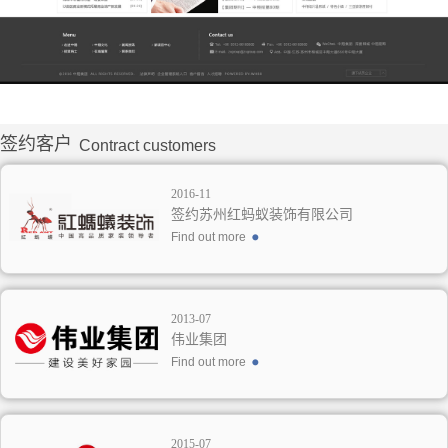
签约客户
Contract customers
2016-11
签约苏州红蚂蚁装饰有限公司
Find out more
2013-07
伟业集团
Find out more
2015-07