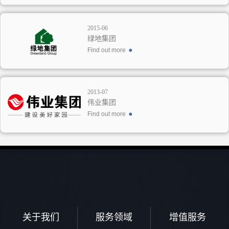
2015-06
绿地集团
Find out more
2013-07
伟业集团
Find out more
关于我们
服务领域
增值服务