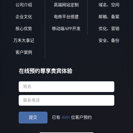
公司介绍
高端网站定制
域名、空间
企业文化
电商平台搭建
邮箱、备案
核心优势
移动端APP开发
优化、营销
万禾大事记
安全、备份
客户案例
在线预约尊享贵宾体验
提交
已有
4686
位客户预约