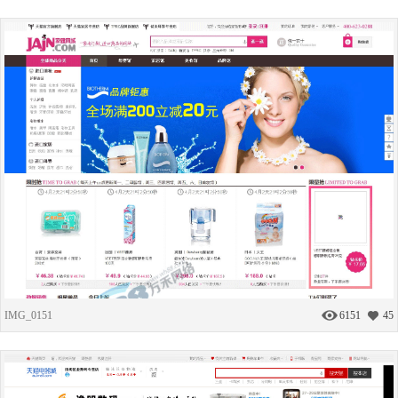
IMG_0151
6151
45