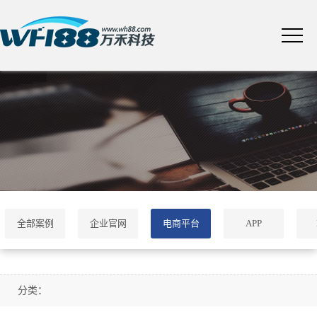
全部案例
企业官网
电商平台
APP
分类：