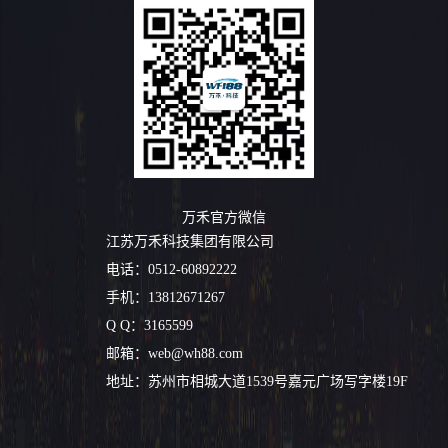
万禾官方微信
江苏万禾科技集团有限公司
电话：0512-60892222
手机：13812671267
Q Q：3165599
邮箱：web@wh88.com
地址：
苏州市相城大道1539号嘉元广场写字楼19F