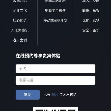
公司介绍
高端网站定制
域名、空间
企业文化
电商平台搭建
邮箱、备案
核心优势
移动端APP开发
优化、营销
万禾大事记
安全、备份
客户案例
在线预约尊享贵宾体验
提交
已有
4686
位客户预约