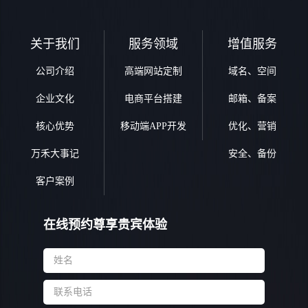
关于我们
服务领域
增值服务
公司介绍
高端网站定制
域名、空间
企业文化
电商平台搭建
邮箱、备案
核心优势
移动端APP开发
优化、营销
万禾大事记
安全、备份
客户案例
在线预约尊享贵宾体验