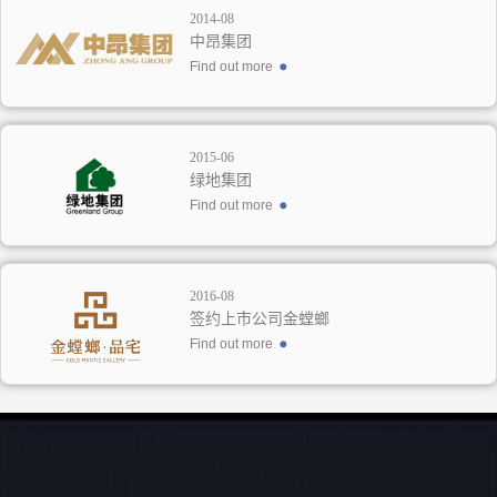
2014-08
中昂集团
Find out more
2015-06
绿地集团
Find out more
2016-08
签约上市公司金螳螂
Find out more