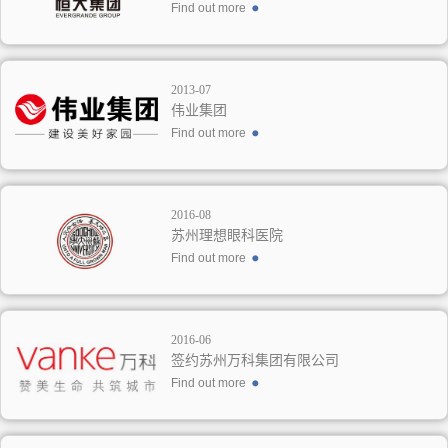
Find out more
2013-07
伟业集团
Find out more
2016-08
苏州理想眼科医院
Find out more
2016-06
签约苏州万科集团有限公司
Find out more